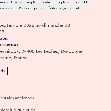
imoine de la photographie
Gratuit
Sur place
Tout public
réservation
Publics empêchés
Édifice religieux
+1
 septembre 2026 au dimanche 20
26
dates
resséroux
resséroux, 24400 Les Lèches, Dordogne,
taine, France
ris
postales anciennes
nière ludique et de