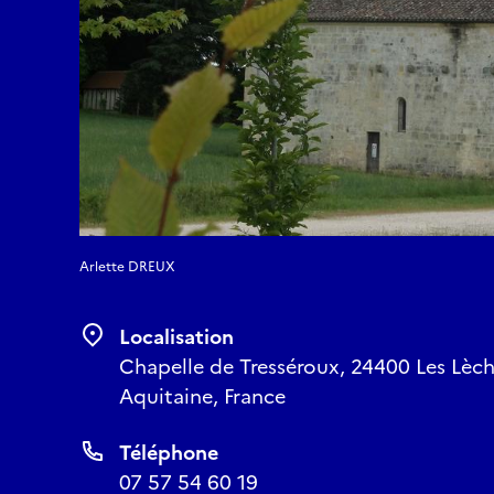
Arlette DREUX
Localisation
Chapelle de Tresséroux, 24400 Les Lèc
Aquitaine, France
Téléphone
07 57 54 60 19