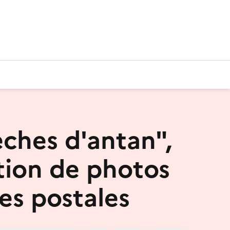
èches d'antan",
tion de photos
tes postales