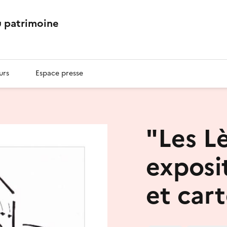
 patrimoine
urs
Espace presse
"Les L
exposi
et car