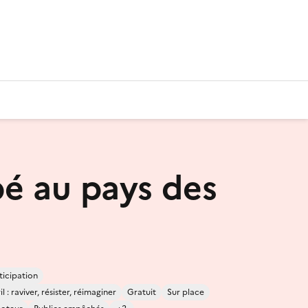
é au pays des
ticipation
 : raviver, résister, réimaginer
Gratuit
Sur place