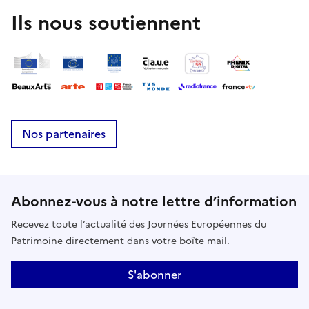
Katharina Fritsch ou Jaume Plensa, côtoient les
Ils nous soutiennent
collections permanentes et offrent une lecture
renouvelée du site et de son histoire.Un livret-jeu
adapté aux plus jeunes est disponible pour
accompagner la visite.
Nos partenaires
Abonnez-vous à notre lettre d’information
Recevez toute l’actualité des Journées Européennes du
Patrimoine directement dans votre boîte mail.
S'abonner