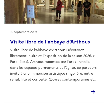
19 septembre 2026
Visite libre de l'abbaye d’Arthous
Visite libre de l’abbaye d’Arthous Découvrez
librement le site et l’exposition de la saison 2026, «
Parallèle(s). Arthous racontée par l’art ».Installé
dans les espaces permanents et l’église, ce parcours
invite à une immersion artistique singulière, entre
sensibilité et curiosité. Œuvres contemporaines et
patrimoine historique s’y rencontrent, dialoguent et
se répondent dans un jeu de regards croisés et de
résonances inattendues.Installations, sculptures et
créations contemporaines d’artistes majeurs,
comme Christian Boltanski, Robert Combas,