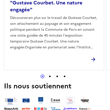
"Gustave Courbet. Une nature
engagée"
Découvrez-en plus sur le travail de Gustave Courbet,
son attachement au paysage et son engagement
politique pendant la Commune de Paris en suivant
une visite guidée de 45 minutes l'exposition
temporaire Gustave Courbet. Une nature
engagée.Organisée en partenariat avec l’Institut
Gustave Courbet d’Ornans, l’exposition G_ustave
Courbet. Une nature engagée_ propose un regard
actuel sur l’œuvre de Gustave Courbet, figure
centrale de la peinture du XIXe siècle et considéré
comme le fondateur du Réalisme. Rassemblant près
de 70 œuvres et documents dont 23 tableaux du
Ils nous soutiennent
maître, grâce aux prêts exceptionnels accordés par
l’Institut Gustave Courbet, le musée d’Art et
d’Histoire de Lisieux et le musée du Château de
Flers, elle met en lumière l’engagement artistique du