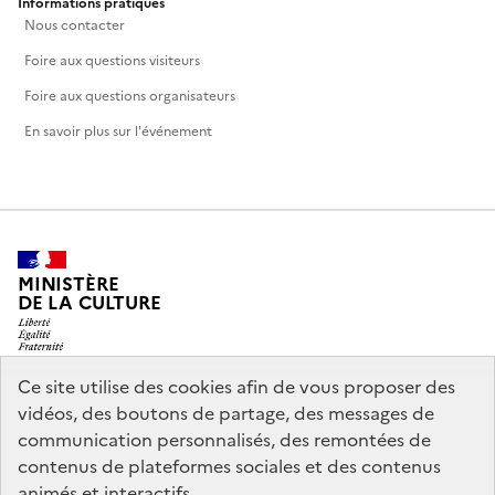
Informations pratiques
Nous contacter
Foire aux questions visiteurs
Foire aux questions organisateurs
En savoir plus sur l'événement
MINISTÈRE
DE LA CULTURE
Ce site utilise des cookies afin de vous proposer des
vidéos, des boutons de partage, des messages de
legifrance.gouv.fr
info.gouv.fr
communication personnalisés, des remontées de
contenus de plateformes sociales et des contenus
service-public.gouv.fr
data.gouv.fr
animés et interactifs.