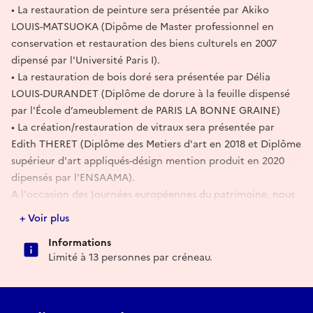
•⁠ ⁠La restauration de peinture sera présentée par Akiko
LOUIS-MATSUOKA (Dipôme de Master professionnel en
conservation et restauration des biens culturels en 2007
dipensé par l'Université Paris I).
•⁠ ⁠La restauration de bois doré sera présentée par Délia
LOUIS-DURANDET (Diplôme de dorure à la feuille dispensé
par l'École d’ameublement de PARIS LA BONNE GRAINE)
•⁠ ⁠La création/restauration de vitraux sera présentée par
Edith THERET (Diplôme des Metiers d'art en 2018 et Diplôme
supérieur d'art appliqués-désign mention produit en 2020
dipensés par l'ENSAAMA).
A l'occasion des Journées européennes du patrimoine, nous
vous expliquerons nos métiers lors des portes ouvertes, en 4
+ Voir plus
créneaux, le samedi 19 septembre 2026 : 9h30-10h30, 11h30-
Informations
12h30, 14h-15h et 16h-17h,
Limité à 13 personnes par créneau.
et en 3 créneaux le dimanche 20 septembre 2026 : 9h30-
10h30, 11h30-12h30, 14h-15h.
Veuillez reserver le créneau en contactant par email :
ateliermatsuoka@gmail.com