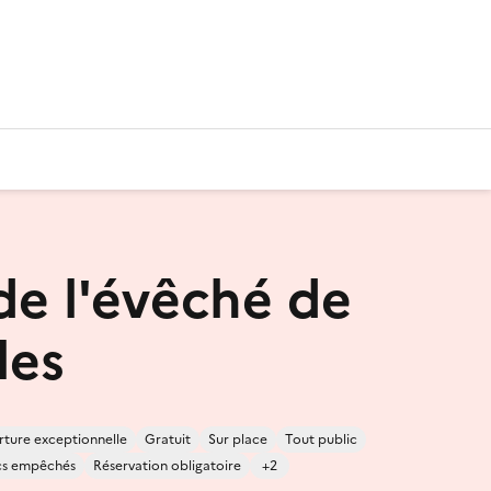
 de l'évêché de
les
ture exceptionnelle
Gratuit
Sur place
Tout public
cs empêchés
Réservation obligatoire
+2