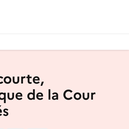
courte,
ique de la Cour
és