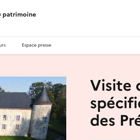
 patrimoine
urs
Espace presse
Visite 
spécif
des Pr