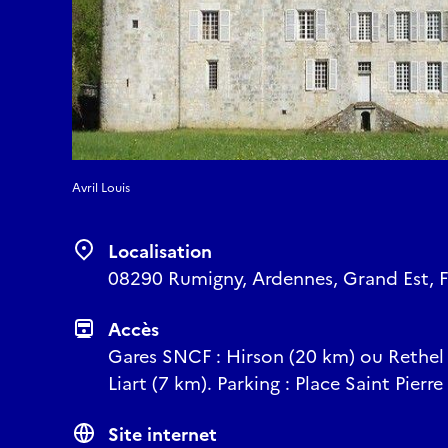
Avril Louis
Localisation
08290 Rumigny, Ardennes, Grand Est, 
Accès
Gares SNCF : Hirson (20 km) ou Rethel 
Liart (7 km). Parking : Place Saint Pie
Site internet