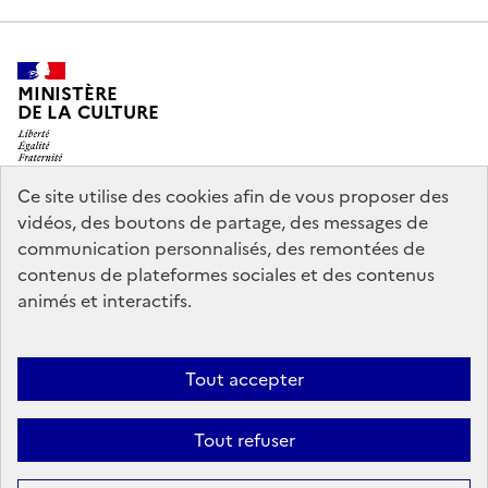
MINISTÈRE
DE LA CULTURE
Ce site utilise des cookies afin de vous proposer des
vidéos, des boutons de partage, des messages de
legifrance.gouv.fr
info.gouv.fr
communication personnalisés, des remontées de
contenus de plateformes sociales et des contenus
service-public.gouv.fr
data.gouv.fr
animés et interactifs.
Nous contacter
Mentions légales
Accessibilité : partiellement
Tout accepter
conforme
Politique d’utilisation des témoins de connexion
Tout refuser
(cookies)