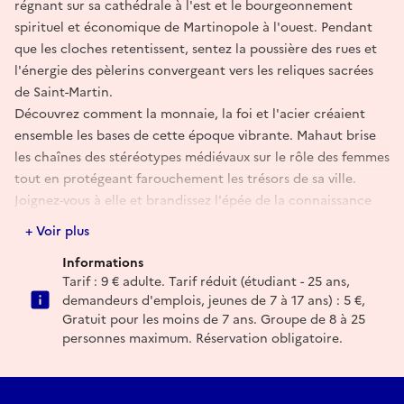
régnant sur sa cathédrale à l'est et le bourgeonnement
spirituel et économique de Martinopole à l'ouest. Pendant
que les cloches retentissent, sentez la poussière des rues et
l'énergie des pèlerins convergeant vers les reliques sacrées
de Saint-Martin.
Découvrez comment la monnaie, la foi et l'acier créaient
ensemble les bases de cette époque vibrante. Mahaut brise
les chaînes des stéréotypes médiévaux sur le rôle des femmes
tout en protégeant farouchement les trésors de sa ville.
Joignez-vous à elle et brandissez l'épée de la connaissance
en parcourant les rues médiévales de Tours !
+ Voir plus
La visite d'1h30 est menée en costume d'époque pour une
Informations
immersion au coeur de l'histoire. Pour adultes et enfants de
Tarif : 9 € adulte. Tarif réduit (étudiant - 25 ans,
+ 7 ans.
demandeurs d'emplois, jeunes de 7 à 17 ans) : 5 €,
Départ Jardin Saint Pierre le Puellier, Tours.
Gratuit pour les moins de 7 ans. Groupe de 8 à 25
personnes maximum. Réservation obligatoire.
Réserver
E-mail