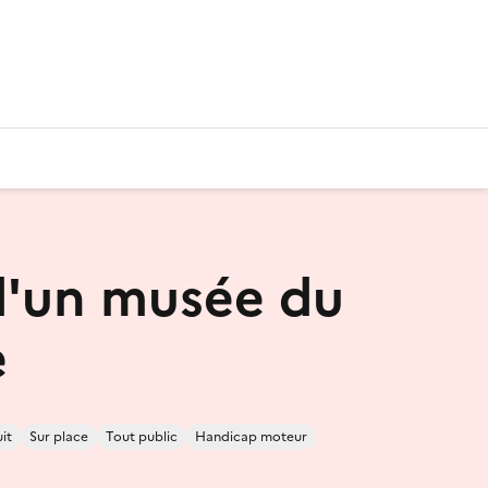
 d'un musée du
e
it
Sur place
Tout public
Handicap moteur