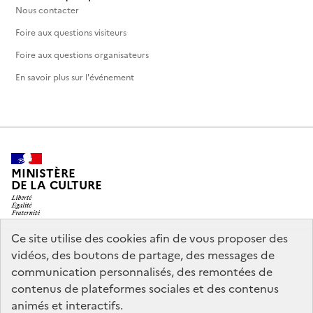
Nous contacter
Foire aux questions visiteurs
Foire aux questions organisateurs
En savoir plus sur l'événement
MINISTÈRE
DE LA CULTURE
Ce site utilise des cookies afin de vous proposer des
vidéos, des boutons de partage, des messages de
legifrance.gouv.fr
info.gouv.fr
communication personnalisés, des remontées de
contenus de plateformes sociales et des contenus
service-public.gouv.fr
data.gouv.fr
animés et interactifs.