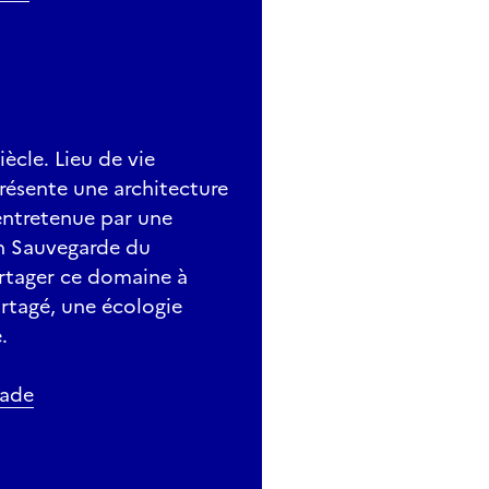
ècle. Lieu de vie
présente une architecture
 entretenue par une
on Sauvegarde du
artager ce domaine à
artagé, une écologie
.
jade