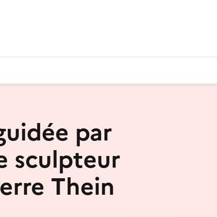
 guidée par
te sculpteur
ierre Thein