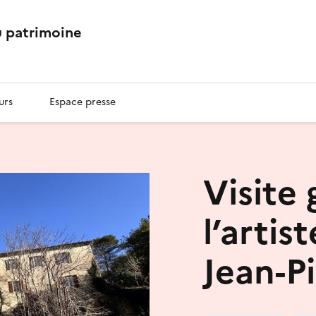
 patrimoine
urs
Espace presse
Visite
l’artis
Jean-P