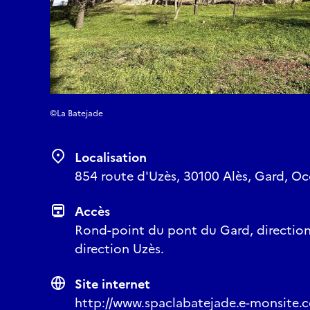
©La Batejade
Localisation
854 route d'Uzès, 30100 Alès, Gard, Oc
Accès
Rond-point du pont du Gard, direction 
direction Uzès.
Site internet
http://www.spaclabatejade.e-monsite.