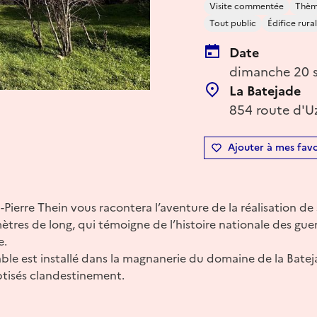
Visite commentée
Thème
Tout public
Édifice rural
Date
dimanche 20 
La Batejade
854 route d'Uz
Ajouter à mes favo
n-Pierre Thein vous racontera l’aventure de la réalisation d
es de long, qui témoigne de l’histoire nationale des guer
e.
ble est installé dans la magnanerie du domaine de la Bateja
tisés clandestinement.