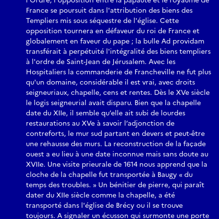
l'Ordre, l'opposition entre la papauté et le royaume de
France se poursuit dans l'attribution des biens des
Templiers mis sous séquestre de l'église. Cette
opposition tournera en défaveur du roi de France et
globalement en faveur du pape ; la bulle Ad providam
transférait à perpétuité l'intégralité des biens templiers
à l'ordre de Saint-Jean de Jérusalem. Avec les
Hospitaliers la commanderie de Francheville ne fut plus
qu'un domaine, considérable il est vrai, avec droits
seigneuriaux, chapelle, cens et rentes. Dès le XVe siècle
le logis seigneurial avait disparu. Bien que la chapelle
date du XIIe, il semble qu’elle ait subi de lourdes
restaurations au XVe à savoir l’adjonction de
contreforts, le mur sud partant en devers et peut-être
une rehausse des murs. La reconstruction de la façade
ouest a eu lieu à une date inconnue mais sans doute au
XVIIe. Une visite prieurale de 1614 nous apprend que la
cloche de la chapelle fut transportée à Baugy « du
temps des troubles. » Un bénitier de pierre, qui paraît
dater du XIIe siècle comme la chapelle, a été
transporté dans l'église de Brécy ou il se trouve
toujours. A signaler un écusson qui surmonte une porte