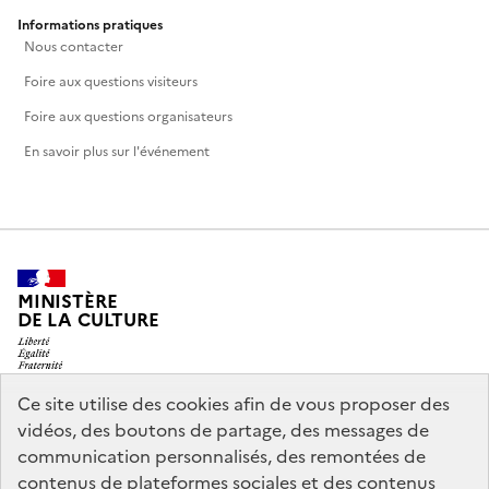
Informations pratiques
Nous contacter
Foire aux questions visiteurs
Foire aux questions organisateurs
En savoir plus sur l'événement
MINISTÈRE
DE LA CULTURE
Ce site utilise des cookies afin de vous proposer des
vidéos, des boutons de partage, des messages de
legifrance.gouv.fr
info.gouv.fr
communication personnalisés, des remontées de
contenus de plateformes sociales et des contenus
service-public.gouv.fr
data.gouv.fr