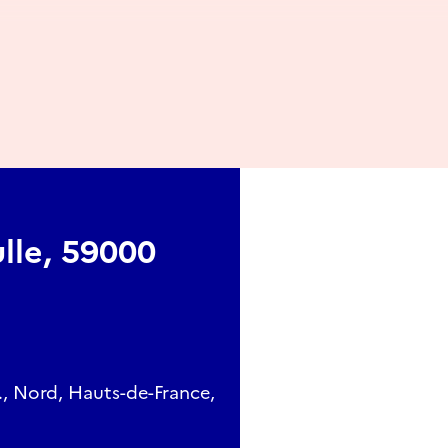
0.
ce.
6 ans.
oe.fr/lille
lle, 59000
., Nord, Hauts-de-France,