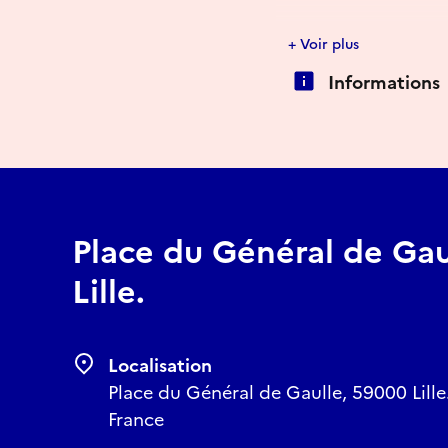
Temps de jeu : 1h à 1h3
+ Voir plus
Rendez-vous Grand Pla
Informations
Jouable en famille dès 
Gratuit
+ d'infos sur
www.john-d
Place du Général de Gau
Lille.
Localisation
Place du Général de Gaulle, 59000 Lille
France