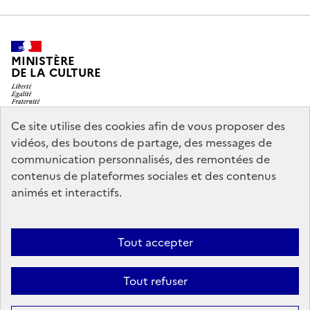
MINISTÈRE
DE LA CULTURE
Ce site utilise des cookies afin de vous proposer des
vidéos, des boutons de partage, des messages de
legifrance.gouv.fr
info.gouv.fr
communication personnalisés, des remontées de
contenus de plateformes sociales et des contenus
service-public.gouv.fr
data.gouv.fr
animés et interactifs.
Nous contacter
Mentions légales
Accessibilité : partiellement
Tout accepter
conforme
Politique d’utilisation des témoins de connexion
Tout refuser
(cookies)