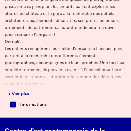
prises en très gros plan, les enfants partent explorer les
abords du château et le parc à la recherche des détails
architecturaux, éléments décoratifs, sculptures ou encore
ornements du patrimoine... autant d'indices à retrouver
pour résoudre l'enquête !
Déroulé :
Les enfants récupèrent leur fiche d'enquête à l'accueil puis
partent à la recherche des différents éléments
photographiés, accompagnés de leurs proches. Une fois leur
enquête terminée, ils peuvent revenir à l'accueil pour faire
vérifier leurs réponses et obtenir le tampon des détectives
de la photo perdue.
Adapté aux enfants de 6 à 12 ans.
+ Voir plus
Le parc est labellisé Tourisme et Handicap pour les quatre
Informations
formes de handicap. Pour toutes questions concernant des
besoins spécifiques, veuillez nous contacter à :
contact@matmutpourlesarts.fr
Inscrition à venir.
Centre d'art contemporain de la