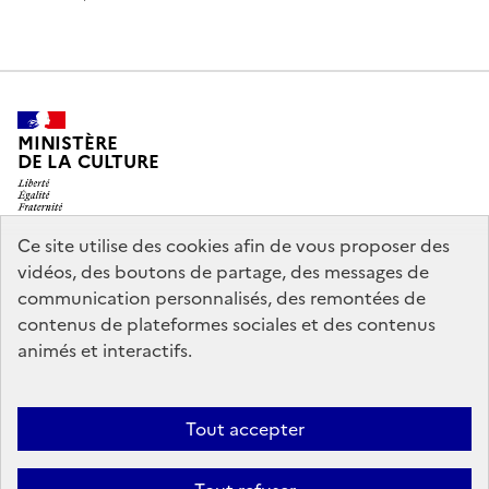
MINISTÈRE
DE LA CULTURE
Ce site utilise des cookies afin de vous proposer des
vidéos, des boutons de partage, des messages de
legifrance.gouv.fr
info.gouv.fr
communication personnalisés, des remontées de
contenus de plateformes sociales et des contenus
service-public.gouv.fr
data.gouv.fr
animés et interactifs.
Nous contacter
Mentions légales
Accessibilité : partiellement
Tout accepter
conforme
Politique d’utilisation des témoins de connexion