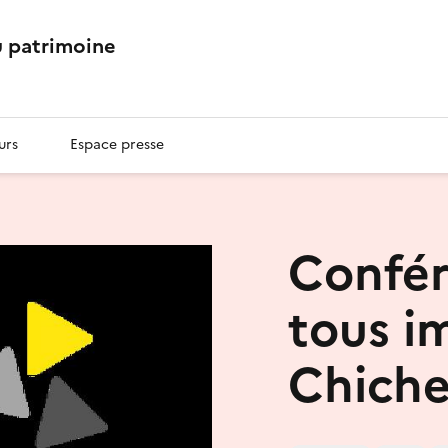
 patrimoine
urs
Espace presse
Confér
tous i
Chiche