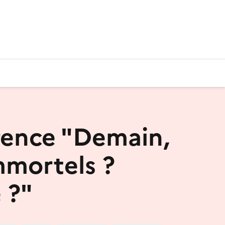
ence "Demain,
mmortels ?
 ?"