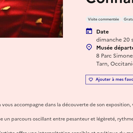
Visite commentée
Gratu
Date
dimanche 20 
Musée départe
8 Parc Simone 
Tarn, Occitani
Ajouter à mes favo
n vous accompagne dans la découverte de son exposition, v
e un parcours oscillant entre pesanteur et légèreté, ryth
’artiste offre une interprétation sensible et poétique du mo