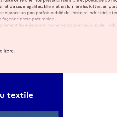
l et de ses inégalités. Elle met en lumière les luttes, en part
 nuance un pan parfois oublié de l’histoire industrielle te
 façonné notre patrimoine.
également les enjeux environnementaux et sociaux de l’indus
nt le rôle de l’eau, l’exploitation des matériaux végétaux
e cette production.
ions s’articule autour des liens entre vulnérabilité, intime et
e libre.
 textile