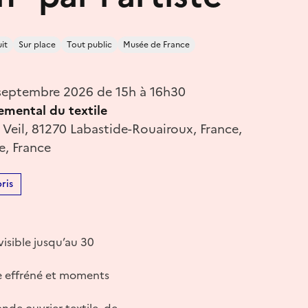
it
Sur place
Tout public
Musée de France
septembre 2026 de 15h à 16h30
mental du textile
Veil, 81270 Labastide-Rouairoux, France,
e, France
ris
isible jusqu’au 30
me effréné et moments
nde ouvrier textile, de