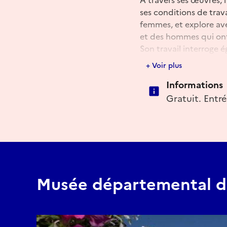
ses conditions de travai
femmes, et explore avec
et des hommes qui ont
Son travail interroge 
contemporaine, notamme
+ Voir plus
l’impact écologique d
Informations
L’essentiel de ses créat
Gratuit. Entré
Musée départemental du