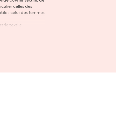
iculier celles des
xtile : celui des femmes
trie textile
 et animaux, ainsi que
 sacré.