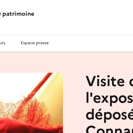
 patrimoine
urs
Espace presse
Visite
l'expos
dépos
Connan