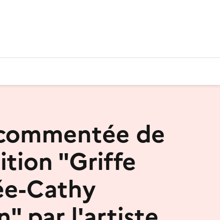
 commentée de
ition "Griffe
ée-Cathy
" par l'artiste