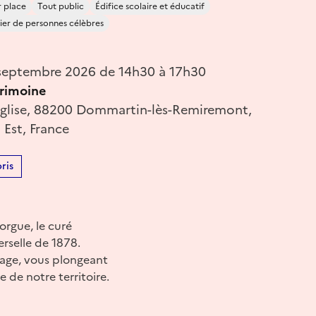
r place
Tout public
Édifice scolaire et éducatif
ier de personnes célèbres
septembre 2026 de 14h30 à 17h30
rimoine
’Église, 88200 Dommartin-lès-Remiremont,
 Est, France
ris
orgue, le curé
erselle de 1878.
tage, vous plongeant
 de notre territoire.