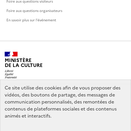
Foire aux questions visiteurs
Foire aux questions organisateurs
En savoir plus sur l'événement
MINISTÈRE
DE LA CULTURE
Ce site utilise des cookies afin de vous proposer des
vidéos, des boutons de partage, des messages de
legifrance.gouv.fr
info.gouv.fr
communication personnalisés, des remontées de
contenus de plateformes sociales et des contenus
service-public.gouv.fr
data.gouv.fr
animés et interactifs.