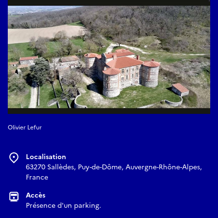
Olivier Lefur
Localisation
63270 Sallèdes, Puy-de-Dôme, Auvergne-Rhône-Alpes,
France
Accès
Présence d'un parking.