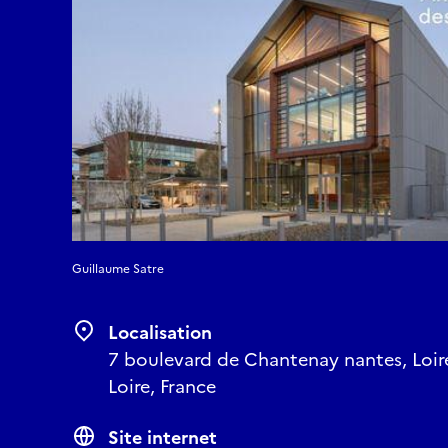
Guillaume Satre
Localisation
7 boulevard de Chantenay nantes, Loire
Loire, France
Site internet