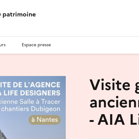
 patrimoine
urs
Espace presse
Visite
ancienn
- AIA L