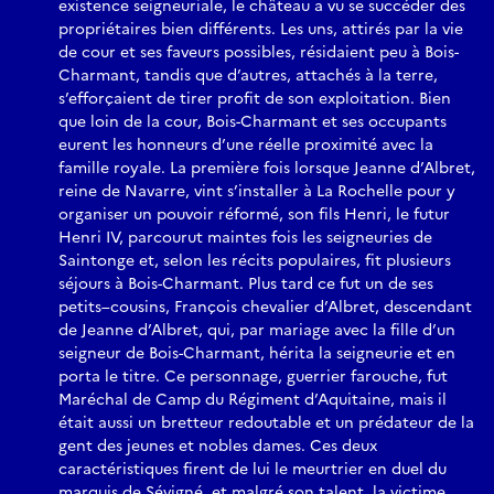
existence seigneuriale, le château a vu se succéder des
propriétaires bien différents. Les uns, attirés par la vie
de cour et ses faveurs possibles, résidaient peu à Bois-
Charmant, tandis que d’autres, attachés à la terre,
s’efforçaient de tirer profit de son exploitation. Bien
que loin de la cour, Bois-Charmant et ses occupants
eurent les honneurs d’une réelle proximité avec la
famille royale. La première fois lorsque Jeanne d’Albret,
reine de Navarre, vint s’installer à La Rochelle pour y
organiser un pouvoir réformé, son fils Henri, le futur
Henri IV, parcourut maintes fois les seigneuries de
Saintonge et, selon les récits populaires, fit plusieurs
séjours à Bois-Charmant. Plus tard ce fut un de ses
petits–cousins, François chevalier d’Albret, descendant
de Jeanne d’Albret, qui, par mariage avec la fille d’un
seigneur de Bois-Charmant, hérita la seigneurie et en
porta le titre. Ce personnage, guerrier farouche, fut
Maréchal de Camp du Régiment d’Aquitaine, mais il
était aussi un bretteur redoutable et un prédateur de la
gent des jeunes et nobles dames. Ces deux
caractéristiques firent de lui le meurtrier en duel du
marquis de Sévigné, et malgré son talent, la victime