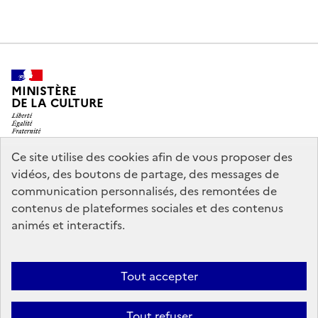
MINISTÈRE
DE LA CULTURE
Ce site utilise des cookies afin de vous proposer des
vidéos, des boutons de partage, des messages de
legifrance.gouv.fr
info.gouv.fr
communication personnalisés, des remontées de
contenus de plateformes sociales et des contenus
service-public.gouv.fr
data.gouv.fr
animés et interactifs.
Nous contacter
Mentions légales
Accessibilité : partiellement
Tout accepter
conforme
Politique d’utilisation des témoins de connexion
Tout refuser
(cookies)