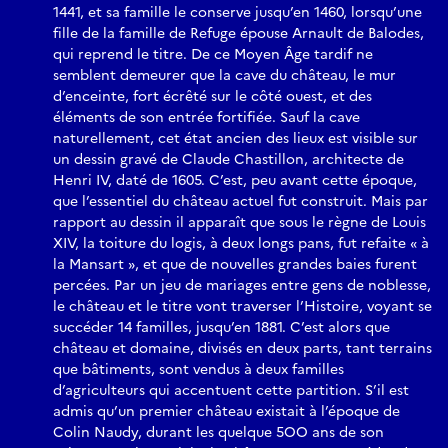
1441, et sa famille le conserve jusqu’en 1460, lorsqu’une
fille de la famille de Refuge épouse Arnault de Balodes,
qui reprend le titre. De ce Moyen Âge tardif ne
semblent demeurer que la cave du château, le mur
d’enceinte, fort écrêté sur le côté ouest, et des
éléments de son entrée fortifiée. Sauf la cave
naturellement, cet état ancien des lieux est visible sur
un dessin gravé de Claude Chastillon, architecte de
Henri IV, daté de 1605. C’est, peu avant cette époque,
que l’essentiel du château actuel fut construit. Mais par
rapport au dessin il apparaît que sous le règne de Louis
XIV, la toiture du logis, à deux longs pans, fut refaite « à
la Mansart », et que de nouvelles grandes baies furent
percées. Par un jeu de mariages entre gens de noblesse,
le château et le titre vont traverser l’Histoire, voyant se
succéder 14 familles, jusqu’en 1881. C’est alors que
château et domaine, divisés en deux parts, tant terrains
que bâtiments, sont vendus à deux familles
d’agriculteurs qui accentuent cette partition. S’il est
admis qu’un premier château existait à l’époque de
Colin Naudy, durant les quelque 5OO ans de son