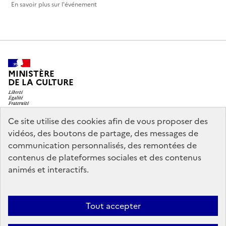
En savoir plus sur l'événement
MINISTÈRE
DE LA CULTURE
Ce site utilise des cookies afin de vous proposer des
vidéos, des boutons de partage, des messages de
legifrance.gouv.fr
info.gouv.fr
communication personnalisés, des remontées de
contenus de plateformes sociales et des contenus
service-public.gouv.fr
data.gouv.fr
animés et interactifs.
Nous contacter
Mentions légales
Accessibilité : partiellement
Tout accepter
conforme
Politique d’utilisation des témoins de connexion