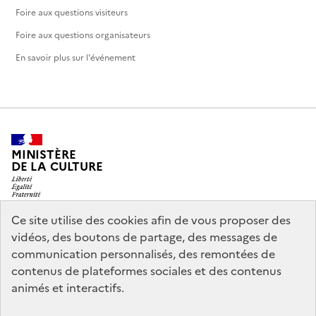
Foire aux questions visiteurs
Foire aux questions organisateurs
En savoir plus sur l'événement
MINISTÈRE
DE LA CULTURE
Ce site utilise des cookies afin de vous proposer des
vidéos, des boutons de partage, des messages de
legifrance.gouv.fr
info.gouv.fr
communication personnalisés, des remontées de
contenus de plateformes sociales et des contenus
service-public.gouv.fr
data.gouv.fr
animés et interactifs.