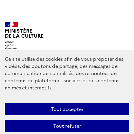
MINISTÈRE
DE LA CULTURE
Ce site utilise des cookies afin de vous proposer des
vidéos, des boutons de partage, des messages de
legifrance.gouv.fr
info.gouv.fr
communication personnalisés, des remontées de
contenus de plateformes sociales et des contenus
service-public.gouv.fr
data.gouv.fr
animés et interactifs.
Nous contacter
Mentions légales
Accessibilité : partiellement
Tout accepter
conforme
Politique d’utilisation des témoins de connexion
Tout refuser
(cookies)