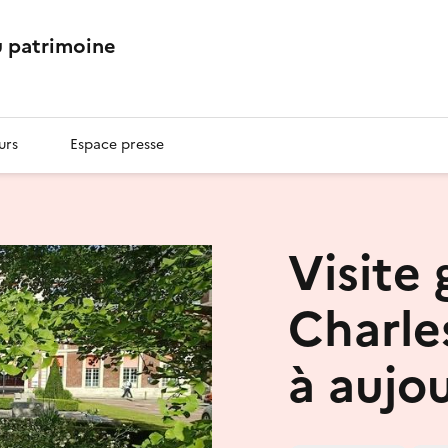
 patrimoine
urs
Espace presse
Visite 
Charles
à aujo