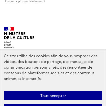
En savoir plus sur l'événement
MINISTÈRE
DE LA CULTURE
Ce site utilise des cookies afin de vous proposer des
vidéos, des boutons de partage, des messages de
legifrance.gouv.fr
info.gouv.fr
communication personnalisés, des remontées de
contenus de plateformes sociales et des contenus
service-public.gouv.fr
data.gouv.fr
animés et interactifs.
Nous contacter
Mentions légales
Accessibilité : partiellement
Tout accepter
conforme
Politique d’utilisation des témoins de connexion