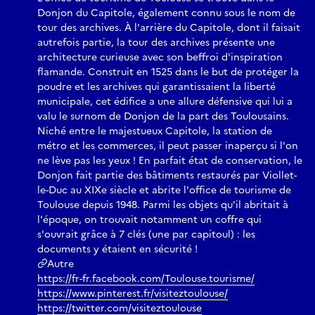
Donjon du Capitole, également connu sous le nom de
tour des archives. À l'arrière du Capitole, dont il faisait
autrefois partie, la tour des archives présente une
architecture curieuse avec son beffroi d'inspiration
flamande. Construit en 1525 dans le but de protéger la
poudre et les archives qui garantissaient la liberté
municipale, cet édifice a une allure défensive qui lui a
valu le surnom de Donjon de la part des Toulousains.
Niché entre le majestueux Capitole, la station de
métro et les commerces, il peut passer inaperçu si l'on
ne lève pas les yeux ! En parfait état de conservation, le
Donjon fait partie des bâtiments restaurés par Viollet-
le-Duc au XIXe siècle et abrite l'office de tourisme de
Toulouse depuis 1948. Parmi les objets qu'il abritait à
l'époque, on trouvait notamment un coffre qui
s'ouvrait grâce à 7 clés (une par capitoul) : les
documents y étaient en sécurité !
Autre
https://fr-fr.facebook.com/Toulouse.tourisme/
https://www.pinterest.fr/visiteztoulouse/
https://twitter.com/visiteztoulouse