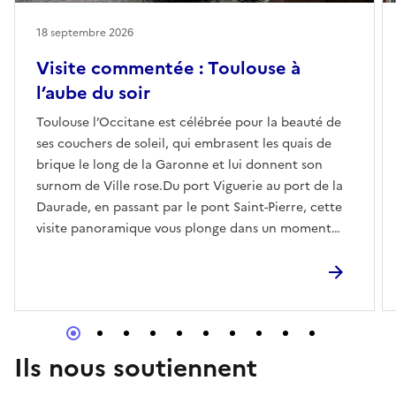
18 septembre 2026
Visite commentée : Toulouse à
l’aube du soir
Toulouse l’Occitane est célébrée pour la beauté de
ses couchers de soleil, qui embrasent les quais de
brique le long de la Garonne et lui donnent son
surnom de Ville rose.Du port Viguerie au port de la
Daurade, en passant par le pont Saint-Pierre, cette
visite panoramique vous plonge dans un moment
emblématique de la vie toulousaine : le
crépuscule.RéserverLien d'accès pour l'évènement
en lignehttps://www.toulouse-tourisme.com/suivez-
le-guide/#progVGOT
Ils nous soutiennent