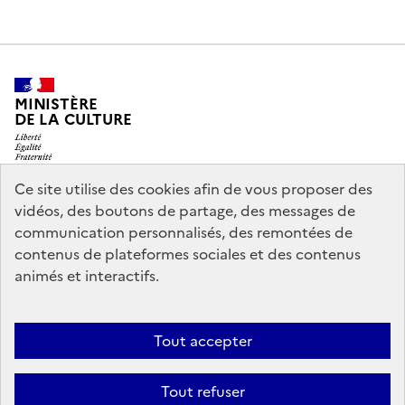
MINISTÈRE
DE LA CULTURE
Ce site utilise des cookies afin de vous proposer des
vidéos, des boutons de partage, des messages de
legifrance.gouv.fr
info.gouv.fr
communication personnalisés, des remontées de
contenus de plateformes sociales et des contenus
service-public.gouv.fr
data.gouv.fr
animés et interactifs.
Nous contacter
Mentions légales
Accessibilité : partiellement
Tout accepter
conforme
Politique d’utilisation des témoins de connexion
Tout refuser
(cookies)