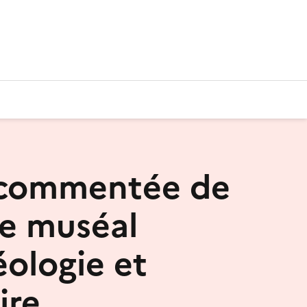
 commentée de
ce muséal
éologie et
ire