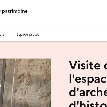
 patrimoine
urs
Espace presse
Visite
l'espa
d'arch
d'histo