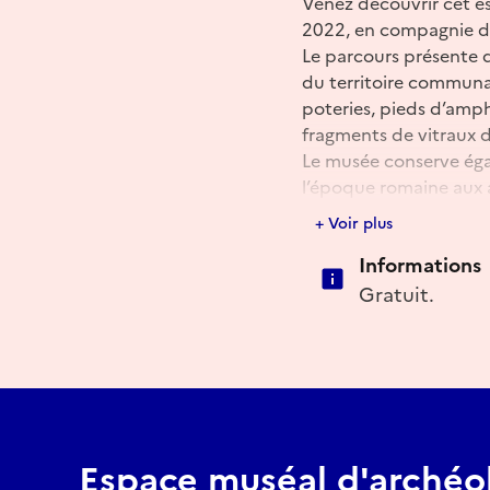
Venez découvrir cet e
2022, en compagnie d
Le parcours présente d
du territoire communal 
poteries, pieds d’ampho
fragments de vitraux d
Le musée conserve éga
l’époque romaine aux a
anciens habitants de
+ Voir plus
Une visite pour remont
Informations
les vestiges archéolog
Gratuit.
Espace muséal d'archéol