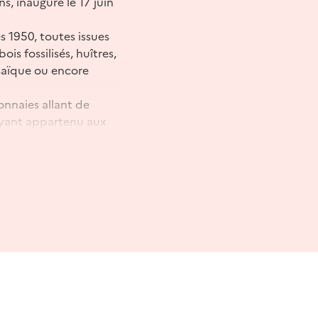
, inauguré le 17 juin
s 1950, toutes issues
is fossilisés, huîtres,
osaïque ou encore
onnaies allant de
 ayant appartenu aux
jets du quotidien comme