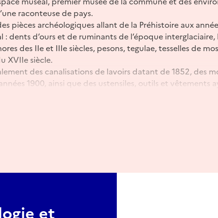
space muséal, premier musée de la commune et des environs
’une raconteuse de pays.
es pièces archéologiques allant de la Préhistoire aux année
: dents d’ours et de ruminants de l’époque interglaciaire, bo
res des IIe et IIIe siècles, pesons, tegulae, tesselles de m
u XVIIe siècle.
lement des canalisations de lavoirs datant de 1852, des m
nnées 1900, ainsi que des ustensiles, outils et vêtements
 la commune.
er le temps et découvrir l’histoire locale à travers les ob
iques.
ogie et