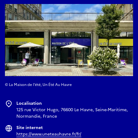
© La Maison de l'été, Un Été Au Havre
Localisation
125 rue Victor Hugo, 76600 Le Havre, Seine-Maritime,
Normandie, France
Site internet
https://www.uneteauhavre.fr/fr/