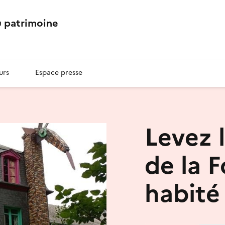
 patrimoine
urs
Espace presse
Levez l
de la 
habité 