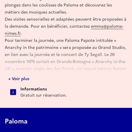
plongez dans les coulisses de Paloma et découvrez les
métiers des musiques actuelles.
Des visites sensorielles et adaptées peuvent être proposées à
la demande. Pour en bénéficier, contactez
emma@paloma-
nimes.fr
.
Pour terminer la journée, une Paloma Papote intitulée «
Anarchy in the patrimoine » sera proposée au Grand Studio,
en lien avec la journée et le concert de Ty Segall. Le 26
novembre 1976 sortait en Grande-Bretagne « Anarchy in the
UK », premier single des Sex Pistols, sur lequel Johnny Rotten
hurlait « I wanna destroy… ». Et si, cinquante ans plus tard,
+ Voir plus
nous nous retrouvions pour voir ce qu’un demi-siècle de
Informations
punk a, non pas détruit, mais au contraire construit et
Gratuit sur réservation.
préservé ?
Programme et inscriptions sur le site de Paloma.
Paloma
Réserver