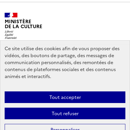
MINISTÈRE
DE LA CULTURE
Ce site utilise des cookies afin de vous proposer des
vidéos, des boutons de partage, des messages de
legifrance.gouv.fr
info.gouv.fr
communication personnalisés, des remontées de
contenus de plateformes sociales et des contenus
service-public.gouv.fr
data.gouv.fr
animés et interactifs.
Nous contacter
Mentions légales
Accessibilité : partiellement
Tout accepter
conforme
Politique d’utilisation des témoins de connexion
Tout refuser
(cookies)
Sauf mention contraire, tous les contenus de ce site sont sous
licence
Personnaliser