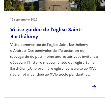
19 septembre 2026
Visite guidée de l'église Saint-
Barthélémy
Visite commentée de l’église Saint-Barthélemy
d’Andrest Des bénévoles de l’Association de
sauvegarde du patrimoine andrestois vous invitent à
découvrir l’histoire mouvementée de l’église Saint-
Barthélemy.Une première église, construite au XIVe
siècle, fut incendiée au XVIe siècle pendant les
guerres de Religion, puis rénovée au XVIIIe siècle
avant de connaître de nouvelles transformations
jusqu’à son état actuel.L’association œuvre
aujourd’hui à la sauvegarde et à la restauration de
cet édifice, témoin précieux d’un patrimoine en
péril.