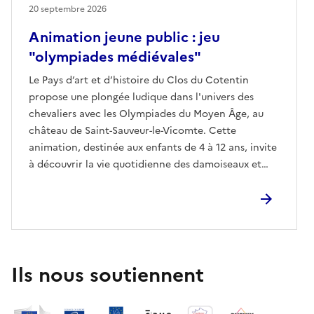
20 septembre 2026
Animation jeune public : jeu
"olympiades médiévales"
Le Pays d’art et d’histoire du Clos du Cotentin
propose une plongée ludique dans l'univers des
chevaliers avec les Olympiades du Moyen Âge, au
château de Saint-Sauveur-le-Vicomte. Cette
animation, destinée aux enfants de 4 à 12 ans, invite
à découvrir la vie quotidienne des damoiseaux et
damoiselles du Moyen Âge à travers des jeux et défis
inspirés de l'époque.Accompagnés ou en
autonomie, les jeunes participants pourront s'initier
à des simulations de combat à l'épée, au tir à l'arc,
au chamboule-tout...Pour le plaisir des petits et des
grands, deux compagnons des "Ânes de la Presqu’île
Ils nous soutiennent
», seront présents pour partager ce moment unique.