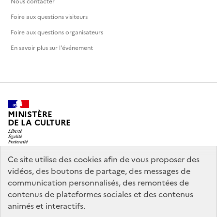
Nous contacter
Foire aux questions visiteurs
Foire aux questions organisateurs
En savoir plus sur l'événement
MINISTÈRE
DE LA CULTURE
Ce site utilise des cookies afin de vous proposer des
vidéos, des boutons de partage, des messages de
legifrance.gouv.fr
info.gouv.fr
communication personnalisés, des remontées de
contenus de plateformes sociales et des contenus
service-public.gouv.fr
data.gouv.fr
animés et interactifs.