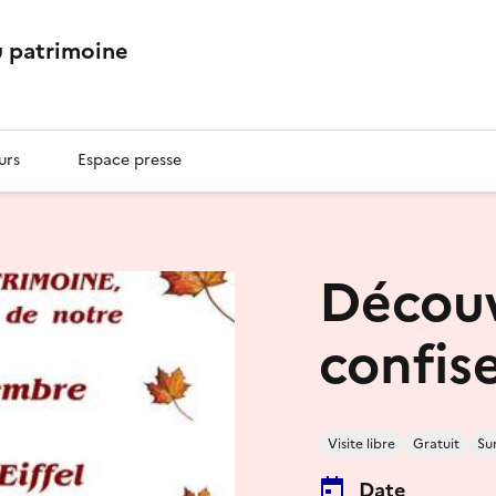
 patrimoine
urs
Espace presse
Découv
confise
Visite libre
Gratuit
Su
Date