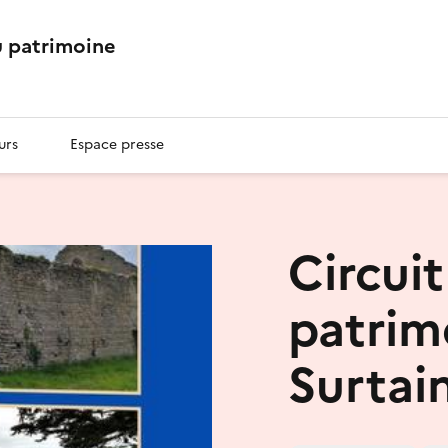
 patrimoine
urs
Espace presse
Circuit
patrim
Surtain