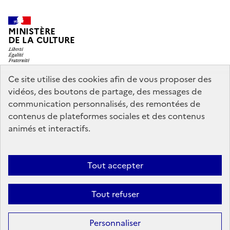
MINISTÈRE
DE LA CULTURE
Ce site utilise des cookies afin de vous proposer des
vidéos, des boutons de partage, des messages de
legifrance.gouv.fr
info.gouv.fr
communication personnalisés, des remontées de
contenus de plateformes sociales et des contenus
service-public.gouv.fr
data.gouv.fr
animés et interactifs.
Nous contacter
Mentions légales
Accessibilité : partiellement
Tout accepter
conforme
Politique d’utilisation des témoins de connexion
Tout refuser
(cookies)
Sauf mention contraire, tous les contenus de ce site sont sous
licence
Personnaliser
etalab-2.0