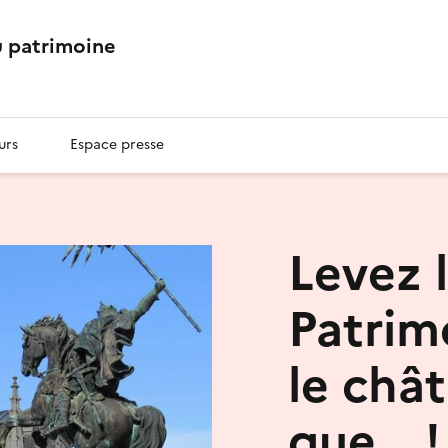
 patrimoine
urs
Espace presse
Levez l
Patrim
le châ
que… !