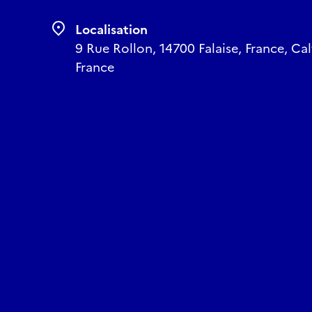
l’architecture du XXèm
d’échanges, toujours 
Localisation
manifestations culturel
9 Rue Rollon, 14700 Falaise, France, C
Attention :
France
Accès PMR sur une part
Réserver