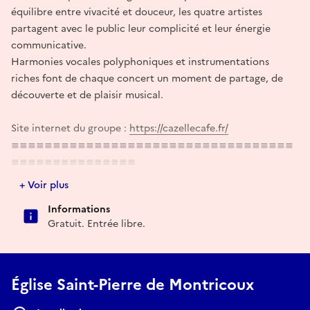
équilibre entre vivacité et douceur, les quatre artistes
partagent avec le public leur complicité et leur énergie
communicative.
Harmonies vocales polyphoniques et instrumentations
riches font de chaque concert un moment de partage, de
découverte et de plaisir musical.
Site internet du groupe :
https://cazellecafe.fr/
≣≣≣≣≣≣≣≣≣≣≣≣≣≣≣≣≣≣≣≣≣≣≣≣≣≣≣≣≣≣≣≣≣≣
≣≣≣≣≣≣≣≣≣≣≣≣≣≣≣
Plus d'informations sur :
https://www.tarnetgaronne-
+ Voir plus
artsetculture.fr/
Informations
Gratuit. Entrée libre.
Église Saint-Pierre de Montricoux