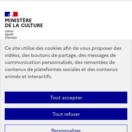
MINISTÈRE
DE LA CULTURE
Ce site utilise des cookies afin de vous proposer des
vidéos, des boutons de partage, des messages de
legifrance.gouv.fr
info.gouv.fr
communication personnalisés, des remontées de
contenus de plateformes sociales et des contenus
service-public.gouv.fr
data.gouv.fr
animés et interactifs.
Nous contacter
Mentions légales
Accessibilité : partiellement
Tout accepter
conforme
Politique d’utilisation des témoins de connexion
Tout refuser
(cookies)
Sauf mention contraire, tous les contenus de ce site sont sous
licence
Personnaliser