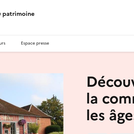
 patrimoine
urs
Espace presse
Découv
la com
les âge