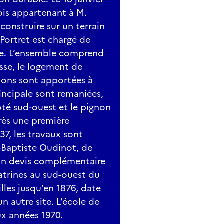
ois appartenant à M.
construire sur un terrain
Portret est chargé de
le. L’ensemble comprend
asse, le logement de
tions sont apportées à
rincipale sont remaniées,
ôté sud-ouest et le pignon
rès une première
37, les travaux sont
-Baptiste Oudinot, de
 un devis complémentaire
atrines au sud-ouest du
illes jusqu’en 1876, date
un autre site. L’école de
ux années 1970.