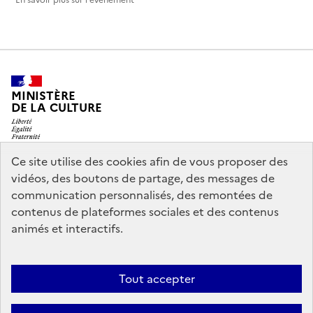
En savoir plus sur l'événement
MINISTÈRE
DE LA CULTURE
Ce site utilise des cookies afin de vous proposer des
vidéos, des boutons de partage, des messages de
legifrance.gouv.fr
info.gouv.fr
communication personnalisés, des remontées de
contenus de plateformes sociales et des contenus
service-public.gouv.fr
data.gouv.fr
animés et interactifs.
Nous contacter
Mentions légales
Accessibilité : partiellement
Tout accepter
conforme
Politique d’utilisation des témoins de connexion