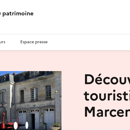
 patrimoine
urs
Espace presse
Découv
tourist
Marcen