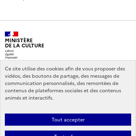
MINISTÈRE
DE LA CULTURE
Ce site utilise des cookies afin de vous proposer des
vidéos, des boutons de partage, des messages de
legifrance.gouv.fr
info.gouv.fr
communication personnalisés, des remontées de
contenus de plateformes sociales et des contenus
service-public.gouv.fr
data.gouv.fr
animés et interactifs.
Nous contacter
Mentions légales
Accessibilité : partiellement
Tout accepter
conforme
Politique d’utilisation des témoins de connexion