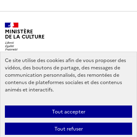
MINISTÈRE
DE LA CULTURE
Ce site utilise des cookies afin de vous proposer des
vidéos, des boutons de partage, des messages de
legifrance.gouv.fr
info.gouv.fr
communication personnalisés, des remontées de
contenus de plateformes sociales et des contenus
service-public.gouv.fr
data.gouv.fr
animés et interactifs.
Nous contacter
Mentions légales
Accessibilité : partiellement
Tout accepter
conforme
Politique d’utilisation des témoins de connexion
Tout refuser
(cookies)