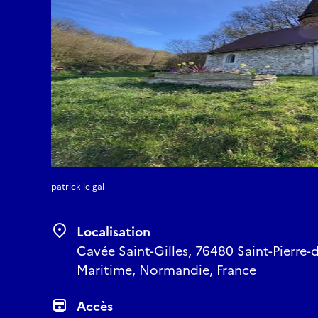
patrick le gal
Localisation
Cavée Saint-Gilles, 76480 Saint-Pierre-d
Maritime, Normandie, France
Accès